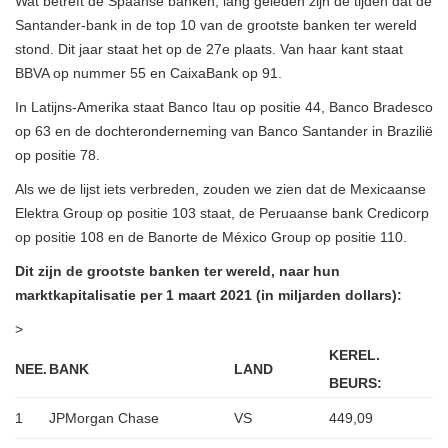
Wat betreft de Spaanse banken, lang geleden zijn de tijden dat de
Santander-bank in de top 10 van de grootste banken ter wereld
stond. Dit jaar staat het op de 27e plaats. Van haar kant staat
BBVA op nummer 55 en CaixaBank op 91.
In Latijns-Amerika staat Banco Itau op positie 44, Banco Bradesco
op 63 en de dochteronderneming van Banco Santander in Brazilië
op positie 78.
Als we de lijst iets verbreden, zouden we zien dat de Mexicaanse
Elektra Group op positie 103 staat, de Peruaanse bank Credicorp
op positie 108 en de Banorte de México Group op positie 110.
Dit zijn de grootste banken ter wereld, naar hun
marktkapitalisatie per 1 maart 2021 (in miljarden dollars):
>
KEREL.
NEE.
BANK
LAND
BEURS:
1
JPMorgan Chase
VS
449,09