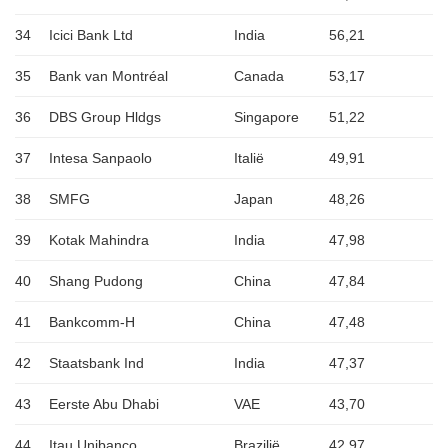
34
Icici Bank Ltd
India
56,21
35
Bank van Montréal
Canada
53,17
36
DBS Group Hldgs
Singapore
51,22
37
Intesa Sanpaolo
Italië
49,91
38
SMFG
Japan
48,26
39
Kotak Mahindra
India
47,98
40
Shang Pudong
China
47,84
41
Bankcomm-H
China
47,48
42
Staatsbank Ind
India
47,37
43
Eerste Abu Dhabi
VAE
43,70
44
Itau Unibanco
Brazilië
42,97