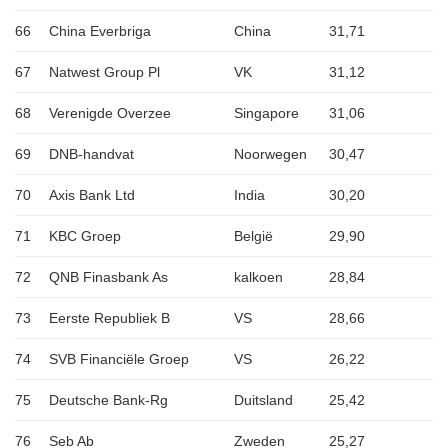
66
China Everbriga
China
31,71
67
Natwest Group Pl
VK
31,12
68
Verenigde Overzee
Singapore
31,06
69
DNB-handvat
Noorwegen
30,47
70
Axis Bank Ltd
India
30,20
71
KBC Groep
België
29,90
72
QNB Finasbank As
kalkoen
28,84
73
Eerste Republiek B
VS
28,66
74
SVB Financiële Groep
VS
26,22
75
Deutsche Bank-Rg
Duitsland
25,42
76
Seb Ab
Zweden
25,27