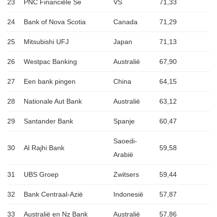
23
PNC Financiële Se
VS
71,33
24
Bank of Nova Scotia
Canada
71,29
25
Mitsubishi UFJ
Japan
71,13
26
Westpac Banking
Australië
67,90
27
Een bank pingen
China
64,15
28
Nationale Aut Bank
Australië
63,12
29
Santander Bank
Spanje
60,47
Saoedi-
30
Al Rajhi Bank
59,58
Arabië
31
UBS Groep
Zwitsers
59,44
32
Bank Centraal-Azië
Indonesië
57,87
33
Australië en Nz Bank
Australië
57,86