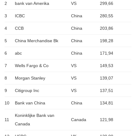
2
bank van Amerika
VS
299,66
3
ICBC
China
280,55
4
CCB
China
203,86
5
China Merchandise Bk
China
198,28
6
abc
China
171,94
7
Wells Fargo & Co
VS
149,53
8
Morgan Stanley
VS
139,07
9
Citigroup Inc
VS
137,51
10
Bank van China
China
134,81
Koninklijke Bank van
11
Canada
121,98
Canada