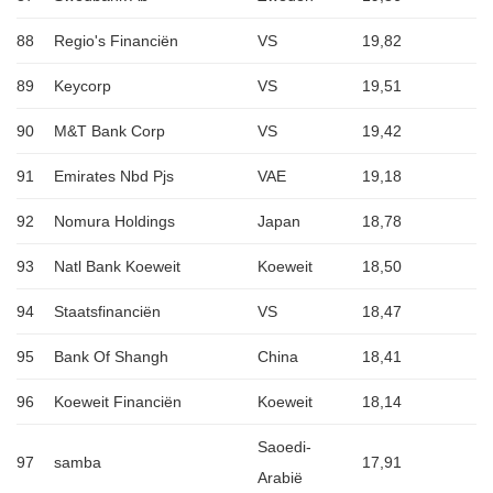
88
Regio's Financiën
VS
19,82
89
Keycorp
VS
19,51
90
M&T Bank Corp
VS
19,42
91
Emirates Nbd Pjs
VAE
19,18
92
Nomura Holdings
Japan
18,78
93
Natl Bank Koeweit
Koeweit
18,50
94
Staatsfinanciën
VS
18,47
95
Bank Of Shangh
China
18,41
96
Koeweit Financiën
Koeweit
18,14
Saoedi-
97
samba
17,91
Arabië