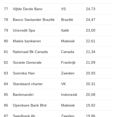
77
Vijfde Derde Banc
VS
24,73
78
Banco Santander Brazilië
Brazilië
24,47
79
Unicredit Spa
Italië
23,00
80
Maleis bankieren
Maleisië
22,61
81
Nationaal Bk Canada
Canada
21,34
82
Societe Generale
Frankrijk
21,09
83
Svenska Han
Zweden
20,93
84
Standaard charter
VK
20,31
85
Bankmandiri
Indonesië
20,08
86
Openbare Bank Bhd
Maleisië
19,92
87
Swedbank Ab
Zweden
19,86