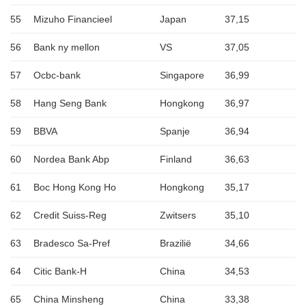
55
Mizuho Financieel
Japan
37,15
56
Bank ny mellon
VS
37,05
57
Ocbc-bank
Singapore
36,99
58
Hang Seng Bank
Hongkong
36,97
59
BBVA
Spanje
36,94
60
Nordea Bank Abp
Finland
36,63
61
Boc Hong Kong Ho
Hongkong
35,17
62
Credit Suiss-Reg
Zwitsers
35,10
63
Bradesco Sa-Pref
Brazilië
34,66
64
Citic Bank-H
China
34,53
65
China Minsheng
China
33,38