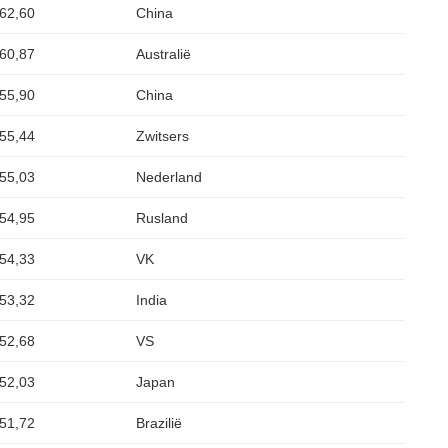
62,60
China
60,87
Australië
55,90
China
55,44
Zwitsers
55,03
Nederland
54,95
Rusland
54,33
VK
53,32
India
52,68
VS
52,03
Japan
51,72
Brazilië