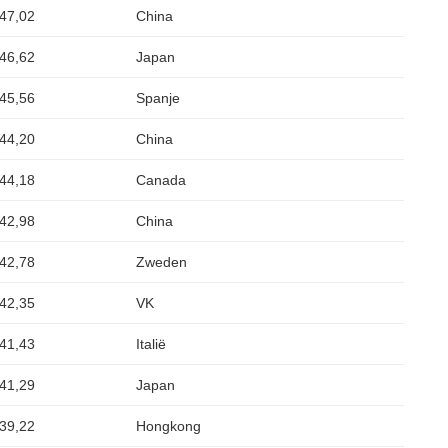
47,02
China
46,62
Japan
45,56
Spanje
44,20
China
44,18
Canada
42,98
China
42,78
Zweden
42,35
VK
41,43
Italië
41,29
Japan
39,22
Hongkong