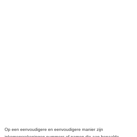
Op een eenvoudigere en eenvoudigere manier zijn
inkomensrekeningen nummers of namen die aan bepaalde