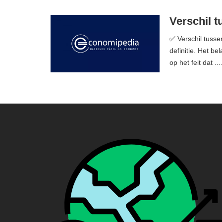
Verschil 
✅ Verschil tusse
definitie. Het be
op het feit dat ..