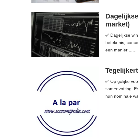
Dagelijkse
market)
✅ Dagelijkse wins
betekenis, concep
een manier ...…
Tegelijkert
✅ Op gelijke voet
samenvatting. Ee
hun nominale waa