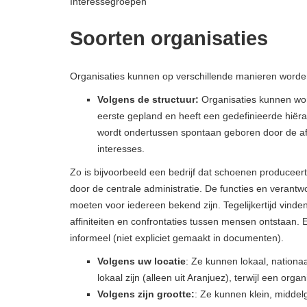
Interessegroepen
Soorten organisaties
Organisaties kunnen op verschillende manieren worden
Volgens de structuur:
Organisaties kunnen word
eerste gepland en heeft een gedefinieerde hiër
wordt ondertussen spontaan geboren door de af
interesses.
Zo is bijvoorbeeld een bedrijf dat schoenen produceer
door de centrale administratie. De functies en verantw
moeten voor iedereen bekend zijn. Tegelijkertijd vinden
affiniteiten en confrontaties tussen mensen ontstaan. 
informeel (niet expliciet gemaakt in documenten).
Volgens uw locatie
: Ze kunnen lokaal, nationaa
lokaal zijn (alleen uit Aranjuez), terwijl een orga
Volgens zijn grootte:
: Ze kunnen klein, middelg