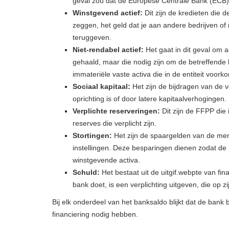
geval zou dat de Europese Centrale Bank (ECB) 
Winstgevend actief:
Dit zijn de kredieten die d
zeggen, het geld dat je aan andere bedrijven of
teruggeven.
Niet-rendabel actief:
Het gaat in dit geval om 
gehaald, maar die nodig zijn om de betreffende b
immateriële vaste activa die in de entiteit voork
Sociaal kapitaal:
Het zijn de bijdragen van de v
oprichting is of door latere kapitaalverhogingen.
Verplichte reserveringen:
Dit zijn de FFPP die 
reserves die verplicht zijn.
Stortingen:
Het zijn de spaargelden van de mense
instellingen. Deze besparingen dienen zodat de b
winstgevende activa.
Schuld:
Het bestaat uit de uitgif.webpte van fi
bank doet, is een verplichting uitgeven, die op zi
Bij elk onderdeel van het banksaldo blijkt dat de bank
financiering nodig hebben.