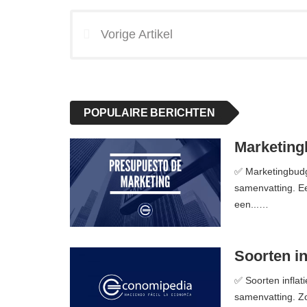
Vorige Artikel
POPULAIRE BERICHTEN
Marketingb
✅ Marketingbudge
samenvatting. E
een...…
Soorten inf
✅ Soorten inflati
samenvatting. Zoa