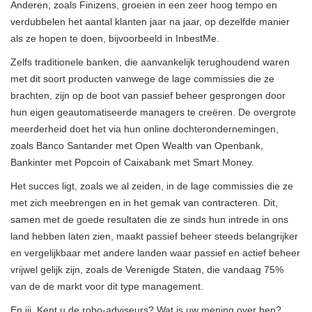
Anderen, zoals Finizens, groeien in een zeer hoog tempo en
verdubbelen het aantal klanten jaar na jaar, op dezelfde manier
als ze hopen te doen, bijvoorbeeld in InbestMe.
Zelfs traditionele banken, die aanvankelijk terughoudend waren
met dit soort producten vanwege de lage commissies die ze
brachten, zijn op de boot van passief beheer gesprongen door
hun eigen geautomatiseerde managers te creëren. De overgrote
meerderheid doet het via hun online dochterondernemingen,
zoals Banco Santander met Open Wealth van Openbank,
Bankinter met Popcoin of Caixabank met Smart Money.
Het succes ligt, zoals we al zeiden, in de lage commissies die ze
met zich meebrengen en in het gemak van contracteren. Dit,
samen met de goede resultaten die ze sinds hun intrede in ons
land hebben laten zien, maakt passief beheer steeds belangrijker
en vergelijkbaar met andere landen waar passief en actief beheer
vrijwel gelijk zijn, zoals de Verenigde Staten, die vandaag 75%
van de de markt voor dit type management.
En jij. Kent u de robo-adviseurs? Wat is uw mening over hen?