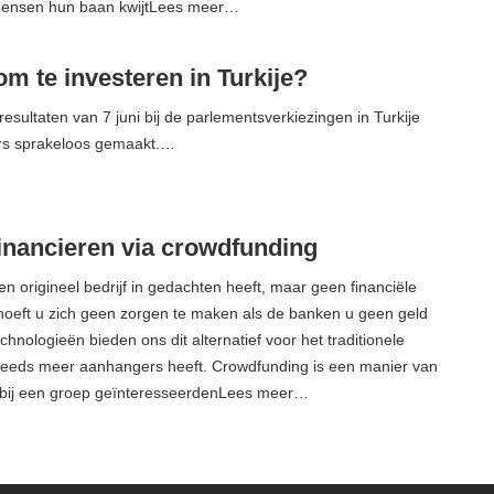
mensen hun baan kwijtLees meer…
 om te investeren in Turkije?
esultaten van 7 juni bij de parlementsverkiezingen in Turkije
rs sprakeloos gemaakt.…
financieren via crowdfunding
en origineel bedrijf in gedachten heeft, maar geen financiële
hoeft u zich geen zorgen te maken als de banken u geen geld
hnologieën bieden ons dit alternatief voor het traditionele
steeds meer aanhangers heeft. Crowdfunding is een manier van
rbij een groep geïnteresseerdenLees meer…