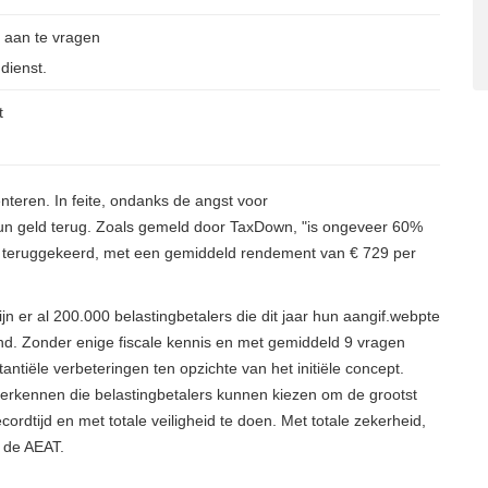
g aan te vragen
dienst.
t
nteren. In feite, ondanks de angst voor
un geld terug. Zoals gemeld door TaxDown, "is ongeveer 60%
nd teruggekeerd, met een gemiddeld rendement van € 729 per
n er al 200.000 belastingbetalers die dit jaar hun aangif.webpte
nd. Zonder enige fiscale kennis en met gemiddeld 9 vragen
ntiële verbeteringen ten opzichte van het initiële concept.
 herkennen die belastingbetalers kunnen kiezen om de grootst
cordtijd en met totale veiligheid te doen. Met totale zekerheid,
 de AEAT.