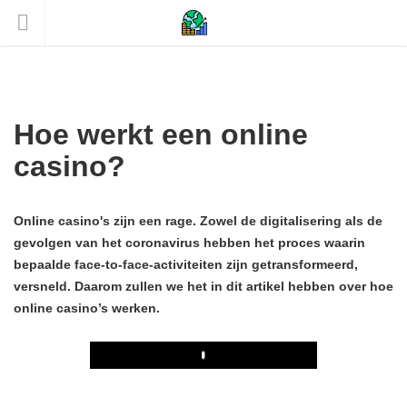
Hoe werkt een online
casino?
Online casino's zijn een rage. Zowel de digitalisering als de
gevolgen van het coronavirus hebben het proces waarin
bepaalde face-to-face-activiteiten zijn getransformeerd,
versneld. Daarom zullen we het in dit artikel hebben over hoe
online casino’s werken.
Play