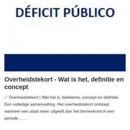
Overheidstekort - Wat is het, definitie en
concept
✅ Overheidstekort | Wat het is, betekenis, concept en definitie.
Een volledige samenvatting. Het overheidstekort ontstaat
wanneer een staat meer uitgeeft dan het binnenkomt in een
periode ...…