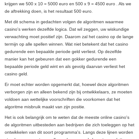
krijgen we 500 x 10 = 5000 euro en 500 x 9 = 4500 euro . Als we
de aftrekking doen, is het resultaat 500 euro.
Met dit schema in gedachten volgen de algoritmen waarmee
casino's werken dezelfde logica. Dat wil zeggen, uw wiskundige
verwachting moet positief zijn. Daarom zal het casino op de lange
termijn op alle spellen winnen. Wat niet betekent dat het casino
gedurende een bepaalde periode geld verliest. Op dezelfde
manier kan het gebeuren dat een gokker gedurende een
bepaalde periode geld wint en als gevolg daarvan verliest het
casino geld.
Er moet echter worden opgemerkt dat, hoewel deze algoritmen
verborgen zijn en alleen bekend zijn bij ontwikkelaars, ze moeten
voldoen aan wettelijke voorschriften die voorkomen dat het
algoritme misbruik maakt van zijn positie.
Het is ook belangrijk om te weten dat de meeste online casino's
de algoritmen uitbesteden aan bedrijven die zich toeleggen op het
ontwikkelen van dit soort programma's. Langs deze lijnen worden