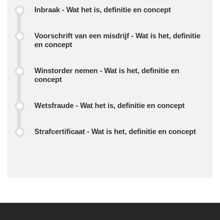
Inbraak - Wat het is, definitie en concept
Voorschrift van een misdrijf - Wat is het, definitie
en concept
Winstorder nemen - Wat is het, definitie en
concept
Wetsfraude - Wat het is, definitie en concept
Strafcertificaat - Wat is het, definitie en concept