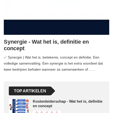
Synergie - Wat het is, definitie en
concept
✅ Synergie | Wat het is, betekenis, concept en definitie. Een
volledige samenvatting. Een synergie is het extra voordeel dat
twee bedrijven behalen wanneer ze samenwerken of ...…
TOP ARTIKELEN
Kostenleiderschap - Wat het is, definitie
en concept