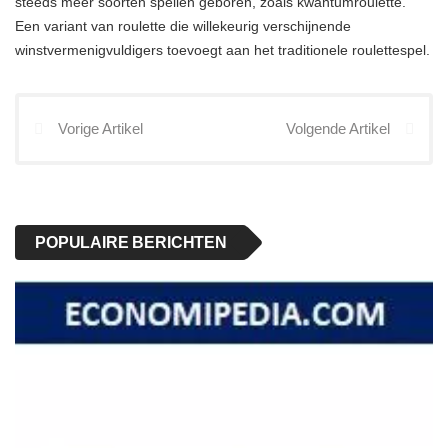
steeds meer soorten spellen geboren, zoals kwantumroulette.
Een variant van roulette die willekeurig verschijnende
winstvermenigvuldigers toevoegt aan het traditionele roulettespel.
Vorige Artikel
Volgende Artikel
POPULAIRE BERICHTEN