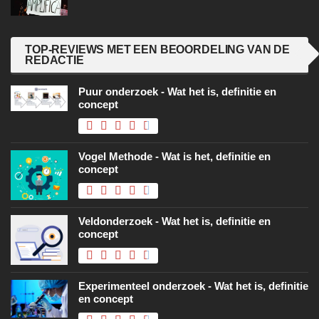
TOP-REVIEWS MET EEN BEOORDELING VAN DE
REDACTIE
Puur onderzoek - Wat het is, definitie en
concept
Vogel Methode - Wat is het, definitie en
concept
Veldonderzoek - Wat het is, definitie en
concept
Experimenteel onderzoek - Wat het is, definitie
en concept