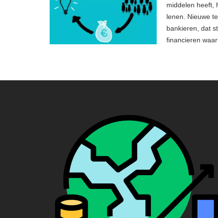
middelen heeft, 
lenen. Nieuwe tec
bankieren, dat 
financieren waa