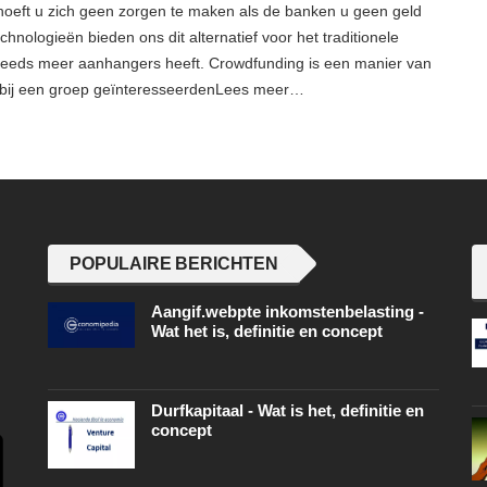
hoeft u zich geen zorgen te maken als de banken u geen geld
hnologieën bieden ons dit alternatief voor het traditionele
steeds meer aanhangers heeft. Crowdfunding is een manier van
rbij een groep geïnteresseerdenLees meer…
POPULAIRE BERICHTEN
Aangif.webpte inkomstenbelasting -
Wat het is, definitie en concept
Durfkapitaal - Wat is het, definitie en
concept