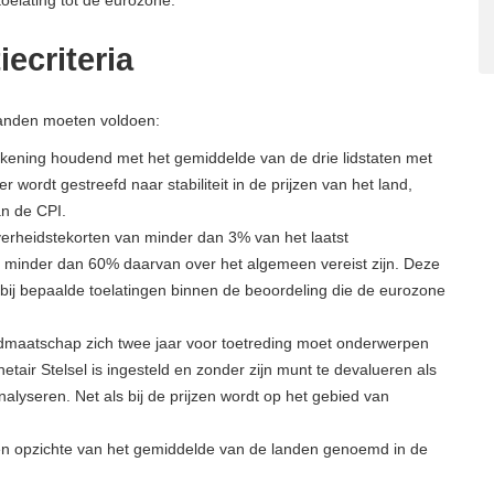
toelating tot de eurozone.
ecriteria
 landen moeten voldoen:
rekening houdend met het gemiddelde van de drie lidstaten met
r wordt gestreefd naar stabiliteit in de prijzen van het land,
n de CPI.
verheidstekorten van minder dan 3% van het laatst
 minder dan 60% daarvan over het algemeen vereist zijn. Deze
j bepaalde toelatingen binnen de beoordeling die de eurozone
idmaatschap zich twee jaar voor toetreding moet onderwerpen
ir Stelsel is ingesteld en zonder zijn munt te devalueren als
lyseren. Net als bij de prijzen wordt op het gebied van
ten opzichte van het gemiddelde van de landen genoemd in de