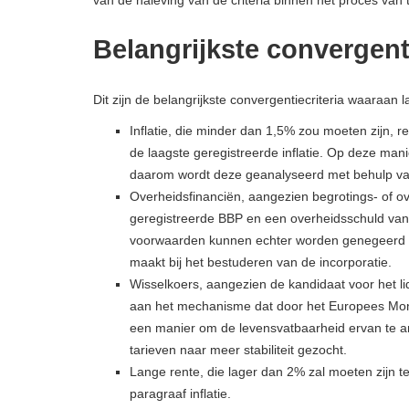
van de naleving van de criteria binnen het proces van 
Belangrijkste convergenti
Dit zijn de belangrijkste convergentiecriteria waaraan
Inflatie, die minder dan 1,5% zou moeten zijn, 
de laagste geregistreerde inflatie. Op deze manie
daarom wordt deze geanalyseerd met behulp va
Overheidsfinanciën, aangezien begrotings- of o
geregistreerde BBP en een overheidsschuld van
voorwaarden kunnen echter worden genegeerd bi
maakt bij het bestuderen van de incorporatie.
Wisselkoers, aangezien de kandidaat voor het l
aan het mechanisme dat door het Europees Moneta
een manier om de levensvatbaarheid ervan te ana
tarieven naar meer stabiliteit gezocht.
Lange rente, die lager dan 2% zal moeten zijn 
paragraaf inflatie.